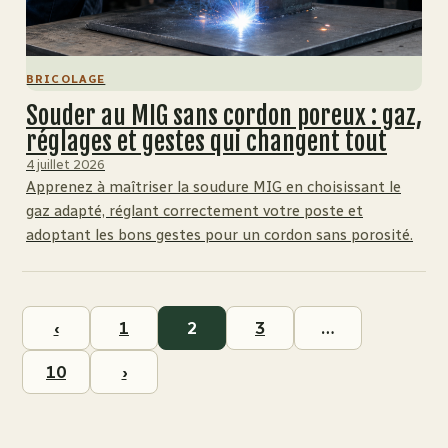
BRICOLAGE
Souder au MIG sans cordon poreux : gaz,
réglages et gestes qui changent tout
4 juillet 2026
Apprenez à maîtriser la soudure MIG en choisissant le
gaz adapté, réglant correctement votre poste et
adoptant les bons gestes pour un cordon sans porosité.
‹
1
2
3
…
10
›