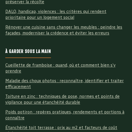
préserver la récolte
DALO, handicap, violences : les critères qui rendent
prioritaire pour un logement social
Rénover une cuisine sans changer les meubles : peindre les
façades, moderniser la crédence et éviter les erreurs
À GARDER SOUS LA MAIN
Cueillette de framboise : quand, où et comment bien s’y
prendre
Maladie des choux photos : reconnaître, identifier et traiter
efficacement
Toiture en zinc : techniques de pose, normes et points de
vigilance pour une étanchéité durable
Poids potiron : repères pratiques, rendements et portions à
connaître
Étanchéité toit terrasse : prix au m2 et facteurs de coût