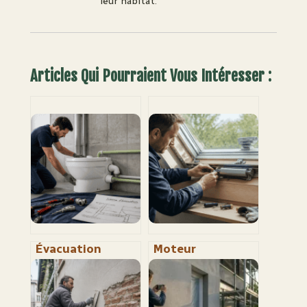
leur habitat.
Articles Qui Pourraient Vous Intéresser :
Évacuation
Moteur
sanibroyeur : 1%
électrique pour
de pente et 32
Velux : comment
mm pour éviter
éviter l’erreur de