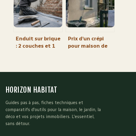
les bouchons
référence qui
bloque votre
installation
Enduit sur brique
Prix d’un crépi
: 2 couches et 1
pour maison de
temps de
100 m² : budget
séchage pour
et facteurs de
éviter les fissures
variation
HORIZON HABITAT
Guides pas à pas, fiches techniques et
comparatifs d'outils pour la maison, le jardin, la
déco et vos projets immobiliers. L'essentiel,
sans détour.