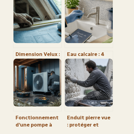
Dimension Velux :
Eau calcaire : 4
comment choisir
solutions
la taille idéale
concrètes pour
pour vos combles
stopper
selon la surface,
l’entartrage de
la pente et
vos installations
l’usage ?
Fonctionnement
Enduit pierre vue
d’une pompe à
: protéger et
chaleur : cycle
valoriser vos