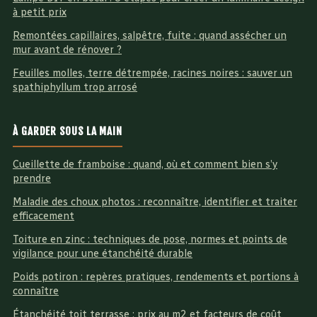
à petit prix
Remontées capillaires, salpêtre, fuite : quand assécher un
mur avant de rénover ?
Feuilles molles, terre détrempée, racines noires : sauver un
spathiphyllum trop arrosé
À GARDER SOUS LA MAIN
Cueillette de framboise : quand, où et comment bien s’y
prendre
Maladie des choux photos : reconnaître, identifier et traiter
efficacement
Toiture en zinc : techniques de pose, normes et points de
vigilance pour une étanchéité durable
Poids potiron : repères pratiques, rendements et portions à
connaître
Étanchéité toit terrasse : prix au m2 et facteurs de coût