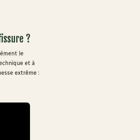
fissure ?
sément le
echnique et à
inesse extrême :