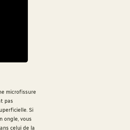
ne microfissure
nt pas
perficielle. Si
n ongle, vous
ns celui de la