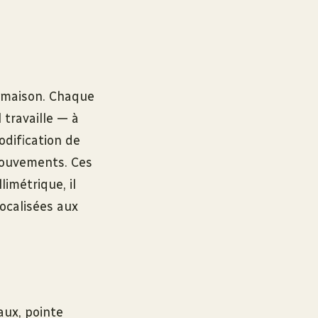
a maison. Chaque
 travaille — à
odification de
mouvements. Ces
imétrique, il
localisées aux
aux, pointe