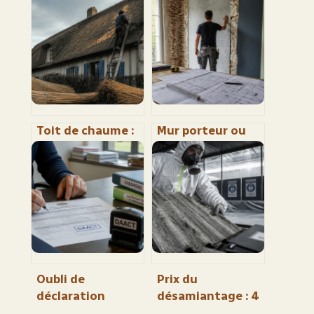
Toit de chaume :
Mur porteur ou
50 ans de
cloison : 3 tests
longévité grâce à
infaillibles et
la pente,
l’indice des 15 cm
l’épaisseur et
pour sécuriser
l’entretien
vos travaux
Oubli de
Prix du
déclaration
désamiantage : 4
d’achèvement
facteurs qui font