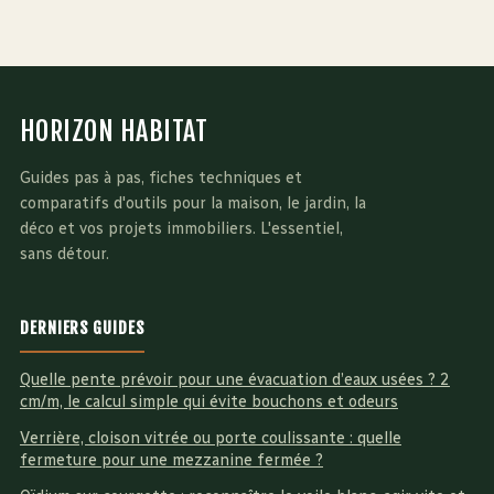
des travaux :
varier votre devis
comment
de 25 à 120 €/m²
régulariser sans
risquer l’amende
HORIZON HABITAT
de 300 000 € ?
Guides pas à pas, fiches techniques et
comparatifs d'outils pour la maison, le jardin, la
déco et vos projets immobiliers. L'essentiel,
sans détour.
DERNIERS GUIDES
Quelle pente prévoir pour une évacuation d’eaux usées ? 2
cm/m, le calcul simple qui évite bouchons et odeurs
Verrière, cloison vitrée ou porte coulissante : quelle
fermeture pour une mezzanine fermée ?