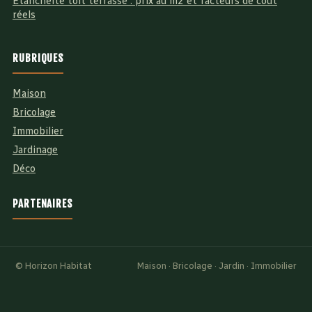
Étanchéité toit terrasse : prix au m2 et facteurs de coût
réels
RUBRIQUES
Maison
Bricolage
Immobilier
Jardinage
Déco
PARTENAIRES
© Horizon Habitat
Maison · Bricolage · Jardin · Immobilier