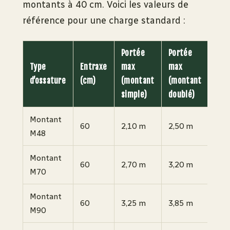
montants à 40 cm. Voici les valeurs de
référence pour une charge standard :
Portée
Portée
Type
Entraxe
max
max
d’ossature
(cm)
(montant
(montant
simple)
doublé)
Montant
60
2,10 m
2,50 m
M48
Montant
60
2,70 m
3,20 m
M70
Montant
60
3,25 m
3,85 m
M90