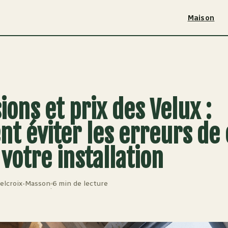
Maison
ons et prix des Velux :
t éviter les erreurs de
 votre installation
elcroix-Masson
6 min de lecture
·