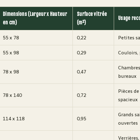
Dimensions (Largeur x Hauteur
Surface vitrée
Usage re
en cm)
(m²)
55 x 78
0,22
Petites s
55 x 98
0,29
Couloirs,
Chambres
78 x 98
0,47
bureaux
Pièces de
78 x 140
0,72
spacieux
Grands sa
114 x 118
0,95
ouvertes
Verrières,