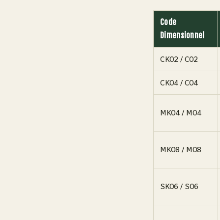
Code
Dimensionnel
CK02 / C02
CK04 / C04
MK04 / M04
MK08 / M08
SK06 / S06