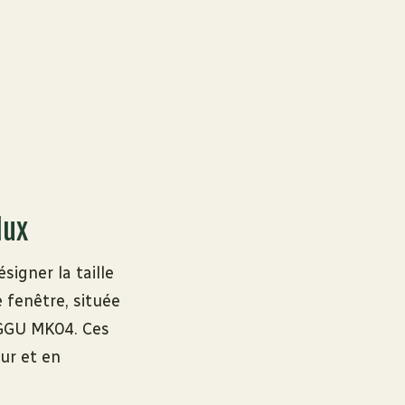
lux
signer la taille
 fenêtre, située
 GGU MK04. Ces
ur et en