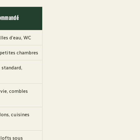
commandé
alles d’eau, WC
 petites chambres
 standard,
 vie, combles
lons, cuisines
 lofts sous