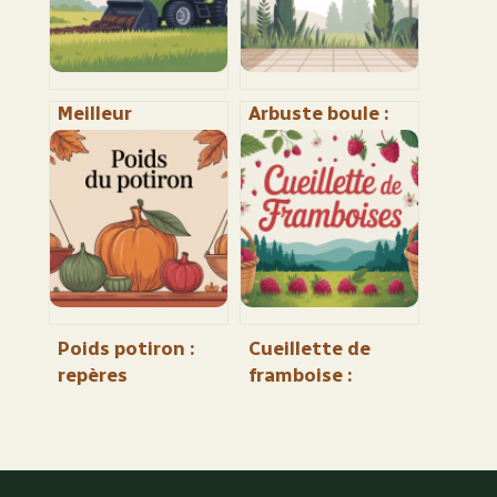
Meilleur
Arbuste boule :
tondeuse
idées, choix et
tracteur :
entretien pour
comment choisir
un jardin
le bon modèle
structuré
pour votre
terrain
Poids potiron :
Cueillette de
repères
framboise :
pratiques,
quand, où et
rendements et
comment bien s’y
portions à
prendre
connaître