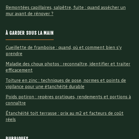
Remontées capillaires, salpêtre, fuite : quand assécher un
mur avant de rénover ?
À GARDER SOUS LA MAIN
Cueillette de framboise : quand, où et comment bien s’y
prendre
Maladie des choux photos : reconnaître, identifier et traiter
efficacement
Toiture en zinc : techniques de pose, normes et points de
vigilance pour une étanchéité durable
Poids potiron : repères pratiques, rendements et portions à
connaître
Étanchéité toit terrasse : prix au m2 et facteurs de coût
réels
RUBRIQUES