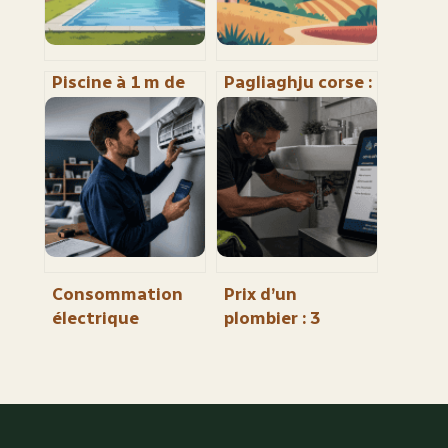
Piscine à 1 m de
Pagliaghju corse :
la maison : ce que
comprendre ce
la loi permet
lieu-dit et bien
vraiment
s’y retrouver
Consommation
Prix d’un
électrique
plombier : 3
climatiseur
facteurs qui font
réversible : le
varier votre devis
réglage à 5°C
du simple au
d’écart qui sauve
double
votre facture