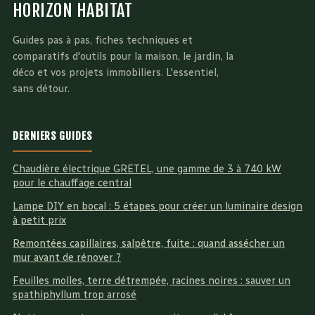
HORIZON HABITAT
Guides pas à pas, fiches techniques et
comparatifs d'outils pour la maison, le jardin, la
déco et vos projets immobiliers. L'essentiel,
sans détour.
DERNIERS GUIDES
Chaudière électrique GRETEL, une gamme de 3 à 740 kW
pour le chauffage central
Lampe DIY en bocal : 5 étapes pour créer un luminaire design
à petit prix
Remontées capillaires, salpêtre, fuite : quand assécher un
mur avant de rénover ?
Feuilles molles, terre détrempée, racines noires : sauver un
spathiphyllum trop arrosé