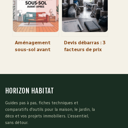
vraiment
s’y retrouver
Aménagement
Devis débarras : 3
sous-sol avant
facteurs de prix
après : idées,
pour anticiper
budget et
une facture de
transformations
500 € à 3000 €
réussies
HORIZON HABITAT
Guides pas à pas, fiches techniques et
comparatifs d'outils pour la maison, le jardin, la
déco et vos projets immobiliers. L'essentiel,
sans détour.