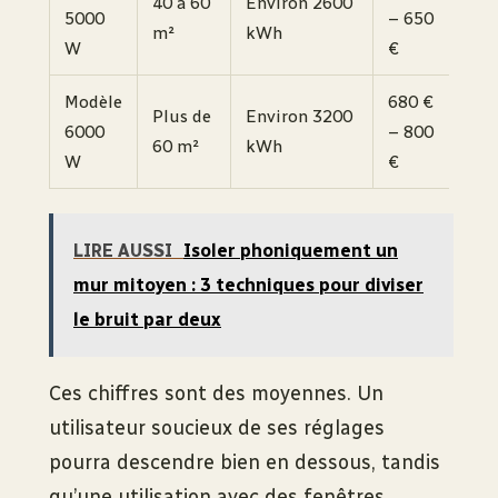
40 à 60
Environ 2600
5000
– 650
m²
kWh
W
€
Modèle
680 €
Plus de
Environ 3200
6000
– 800
60 m²
kWh
W
€
LIRE AUSSI
Isoler phoniquement un
mur mitoyen : 3 techniques pour diviser
le bruit par deux
Ces chiffres sont des moyennes. Un
utilisateur soucieux de ses réglages
pourra descendre bien en dessous, tandis
qu’une utilisation avec des fenêtres