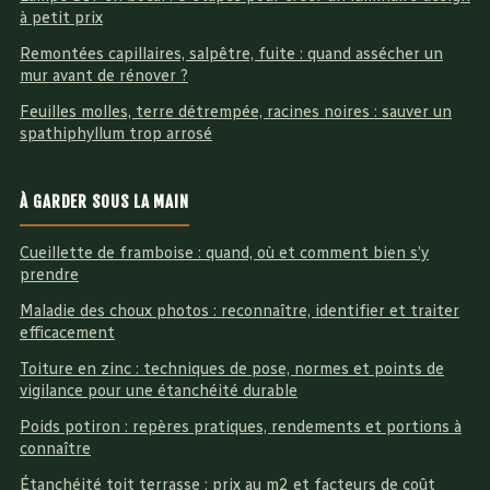
à petit prix
Remontées capillaires, salpêtre, fuite : quand assécher un
mur avant de rénover ?
Feuilles molles, terre détrempée, racines noires : sauver un
spathiphyllum trop arrosé
À GARDER SOUS LA MAIN
Cueillette de framboise : quand, où et comment bien s’y
prendre
Maladie des choux photos : reconnaître, identifier et traiter
efficacement
Toiture en zinc : techniques de pose, normes et points de
vigilance pour une étanchéité durable
Poids potiron : repères pratiques, rendements et portions à
connaître
Étanchéité toit terrasse : prix au m2 et facteurs de coût