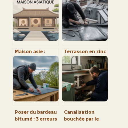
Maison asie :
Terrasson en zinc
styles, déco et
: 15 degrés de
inspirations pour
pente et 3 points
un intérieur zen
de vigilance pour
l’étanchéité
Poser du bardeau
Canalisation
bitumé : 3 erreurs
bouchée par le
de clouage qui
calcaire : 3