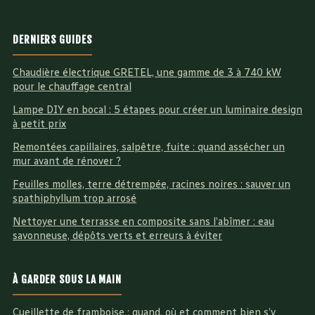
DERNIERS GUIDES
Chaudière électrique GRETEL, une gamme de 3 à 740 kW
pour le chauffage central
Lampe DIY en bocal : 5 étapes pour créer un luminaire design
à petit prix
Remontées capillaires, salpêtre, fuite : quand assécher un
mur avant de rénover ?
Feuilles molles, terre détrempée, racines noires : sauver un
spathiphyllum trop arrosé
Nettoyer une terrasse en composite sans l’abîmer : eau
savonneuse, dépôts verts et erreurs à éviter
À GARDER SOUS LA MAIN
Cueillette de framboise : quand, où et comment bien s’y