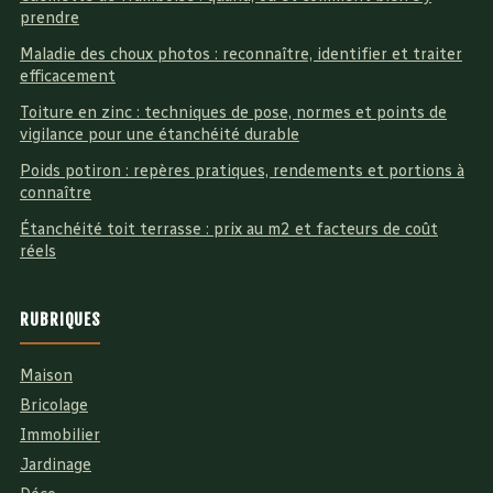
prendre
Maladie des choux photos : reconnaître, identifier et traiter
efficacement
Toiture en zinc : techniques de pose, normes et points de
vigilance pour une étanchéité durable
Poids potiron : repères pratiques, rendements et portions à
connaître
Étanchéité toit terrasse : prix au m2 et facteurs de coût
réels
RUBRIQUES
Maison
Bricolage
Immobilier
Jardinage