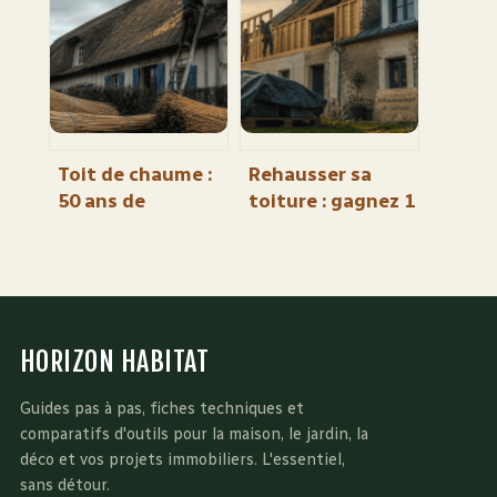
réussir votre
diagnostic
dossier
double votre
facture
Toit de chaume :
Rehausser sa
50 ans de
toiture : gagnez 1
longévité grâce à
mètre de hauteur
la pente,
habitable sans
l’épaisseur et
déménager
l’entretien
HORIZON HABITAT
Guides pas à pas, fiches techniques et
comparatifs d'outils pour la maison, le jardin, la
déco et vos projets immobiliers. L'essentiel,
sans détour.