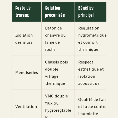
Poste de
Solution
Bénéfice
travaux
préconisée
principal
Béton de
Régulation
Isolation
chanvre ou
hygrométrique
des murs
laine de
et confort
roche
thermique
Châssis bois
Respect
double
esthétique et
Menuiseries
vitrage
isolation
thermique
acoustique
VMC double
Qualité de l’air
flux ou
Ventilation
et lutte contre
hygroréglable
l’humidité
B