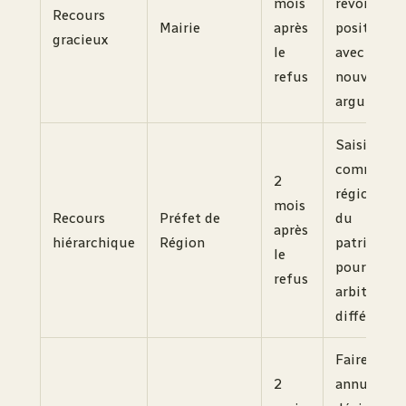
mois
revoir sa
Recours
Mairie
après
position
gracieux
le
avec de
refus
nouveaux
arguments
Saisir la
commissi
2
régionale
mois
Recours
Préfet de
du
après
hiérarchique
Région
patrimoin
le
pour
refus
arbitrer le
différend.
Faire
2
annuler la