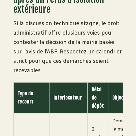
extérieure
Si la discussion technique stagne, le droit
administratif offre plusieurs voies pour
contester la décision de la mairie basée
sur l’avis de l’ABF. Respectez un calendrier
strict pour que ces démarches soient
recevables.
Délai
Type de
Interlocuteur
de
Objectif
recours
dépôt
Demander 
2
la mairie d