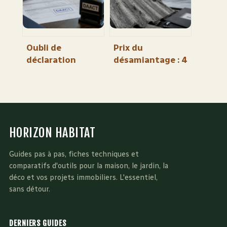
l’entretien
vos travaux
Oubli de
Prix du
déclaration
désamiantage : 4
d’achèvement
facteurs qui font
des travaux :
varier votre devis
comment
de 25 à 120 €/m²
régulariser sans
risquer l’amende
HORIZON HABITAT
de 300 000 € ?
Guides pas à pas, fiches techniques et
comparatifs d'outils pour la maison, le jardin, la
déco et vos projets immobiliers. L'essentiel,
sans détour.
DERNIERS GUIDES