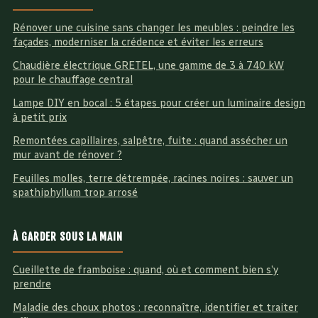
Rénover une cuisine sans changer les meubles : peindre les
façades, moderniser la crédence et éviter les erreurs
Chaudière électrique GRETEL, une gamme de 3 à 740 kW
pour le chauffage central
Lampe DIY en bocal : 5 étapes pour créer un luminaire design
à petit prix
Remontées capillaires, salpêtre, fuite : quand assécher un
mur avant de rénover ?
Feuilles molles, terre détrempée, racines noires : sauver un
spathiphyllum trop arrosé
À GARDER SOUS LA MAIN
Cueillette de framboise : quand, où et comment bien s’y
prendre
Maladie des choux photos : reconnaître, identifier et traiter