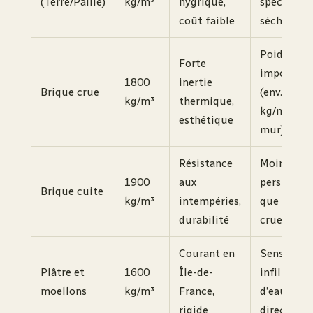
(Terre/Paille)
kg/m³
hygrique,
spécifique
coût faible
séchage l
Poids
Forte
important
1800
inertie
Brique crue
(env. 250
kg/m³
thermique,
kg/m² de
esthétique
mur)
Résistance
Moins
1900
aux
perspirant
Brique cuite
kg/m³
intempéries,
que la ter
durabilité
crue
Courant en
Sensible a
Plâtre et
1600
Île-de-
infiltratio
moellons
kg/m³
France,
d’eau
rigide
directes