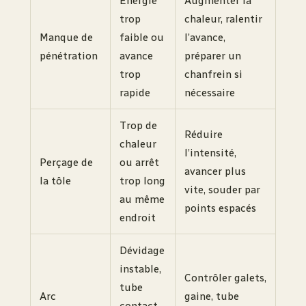
Énergie
Augmenter la
trop
chaleur, ralentir
Manque de
faible ou
l’avance,
pénétration
avance
préparer un
trop
chanfrein si
rapide
nécessaire
Trop de
Réduire
chaleur
l’intensité,
Perçage de
ou arrêt
avancer plus
la tôle
trop long
vite, souder par
au même
points espacés
endroit
Dévidage
instable,
Contrôler galets,
tube
Arc
gaine, tube
contact