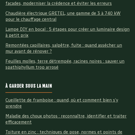
façades, moderniser la crédence et éviter les erreurs
Chaudière électrique GRETEL, une gamme de 3 à 740 kW
pour le chauffage central
Lampe DIY en bocal : 5 étapes pour créer un luminaire design
à petit prix
Remontées capillaires, salpêtre, fuite : quand assécher un
mur avant de rénover ?
Feuilles molles, terre détrempée, racines noires : sauver un
spathiphyllum trop arrosé
À GARDER SOUS LA MAIN
Cueillette de framboise : quand, où et comment bien s’y
prendre
Maladie des choux photos : reconnaître, identifier et traiter
efficacement
Toiture en zinc : techniques de pose, normes et points de