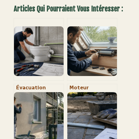
Articles Qui Pourraient Vous Intéresser :
Évacuation
Moteur
sanibroyeur : 1%
électrique pour
de pente et 32
Velux : comment
mm pour éviter
éviter l’erreur de
les bouchons
référence qui
bloque votre
installation