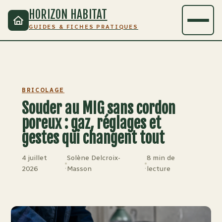
HORIZON HABITAT
GUIDES & FICHES PRATIQUES
BRICOLAGE
Souder au MIG sans cordon
poreux : gaz, réglages et
gestes qui changent tout
4 juillet
Solène Delcroix-
8 min de
·
·
2026
Masson
lecture