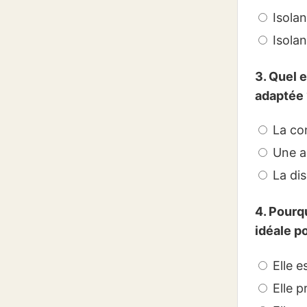
Isolan
Isolan
3. Quel e
adaptée 
La con
Une au
La dis
4. Pourqu
idéale po
Elle e
Elle p