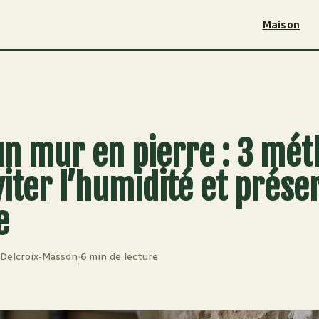
Maison
un mur en pierre : 3 mé
iter l’humidité et prése
e
 Delcroix-Masson
6 min de lecture
·