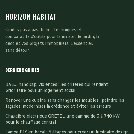
énergétique et
porteurs
préservation
HORIZON HABITAT
patrimoniale
Guides pas à pas, fiches techniques et
comparatifs d'outils pour la maison, le jardin, la
déco et vos projets immobiliers. L'essentiel,
sans détour.
DERNIERS GUIDES
DALO, handicap, violences : les critères qui rendent
prioritaire pour un logement social
Rénover une cuisine sans changer les meubles : peindre les
façades, moderniser la crédence et éviter les erreurs
Chaudière électrique GRETEL, une gamme de 3 à 740 kW
pour le chauffage central
Lampe DIY en bocal : 5 étapes pour créer un luminaire design