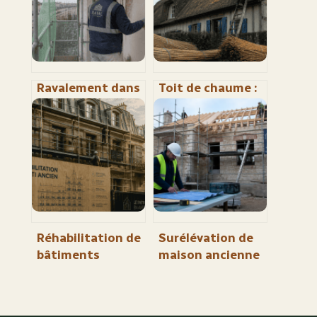
Ravalement dans
Toit de chaume :
le 92 : pourquoi
50 ans de
un mauvais
longévité grâce à
diagnostic
la pente,
double votre
l’épaisseur et
facture
l’entretien
Réhabilitation de
Surélévation de
bâtiments
maison ancienne
anciens à Paris : 5
: l’erreur de calcul
leviers pour allier
qui peut fissurer
performance
vos murs