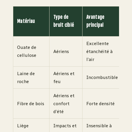
Ma
Type de
Avantage
Matériau
vo
bruit ciblé
principal
ind
Excellente
Ouate de
40
Aériens
étanchéité à
cellulose
kg
l’air
Laine de
Aériens et
30
Incombustible
roche
feu
kg
Aériens et
Ju
Fibre de bois
confort
Forte densité
18
d’été
kg
Liège
Impacts et
Insensible à
11