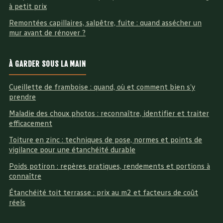
à petit prix
Remontées capillaires, salpêtre, fuite : quand assécher un
mur avant de rénover ?
À GARDER SOUS LA MAIN
Cueillette de framboise : quand, où et comment bien s’y
prendre
Maladie des choux photos : reconnaître, identifier et traiter
efficacement
Toiture en zinc : techniques de pose, normes et points de
vigilance pour une étanchéité durable
Poids potiron : repères pratiques, rendements et portions à
connaître
Étanchéité toit terrasse : prix au m2 et facteurs de coût
réels