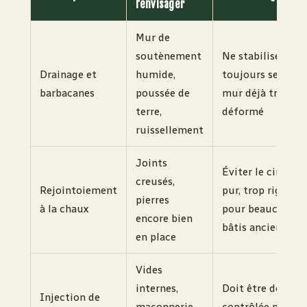
l’envisager
Mur de
soutènement
Ne stabilise pas
Drainage et
humide,
toujours seul un
barbacanes
poussée de
mur déjà très
terre,
déformé
ruissellement
Joints
Éviter le ciment
creusés,
Rejointoiement
pur, trop rigide
pierres
à la chaux
pour beaucoup d
encore bien
bâtis anciens
en place
Vides
internes,
Doit être dosée e
Injection de
maçonnerie
contrôlée pour n