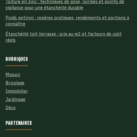
Toiture en zinc : techniques de pose, normes et points de
vigilance pour une étanchéité durable
Poids potiron : repères pratiques, rendements et portions à
connaître
Étanchéité toit terrasse : prix au m2 et facteurs de coût
réels
RUBRIQUES
Maison
Bricolage
Immobilier
Jardinage
Déco
PARTENAIRES