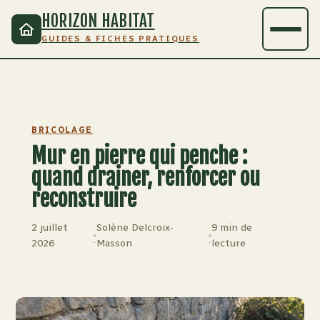
HORIZON HABITAT
GUIDES & FICHES PRATIQUES
BRICOLAGE
Mur en pierre qui penche :
quand drainer, renforcer ou
reconstruire
2 juillet
Solène Delcroix-
9 min de
·
·
2026
Masson
lecture