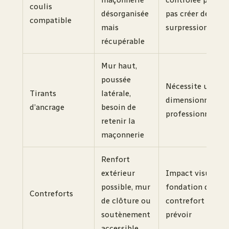
coulis
désorganisée
pas créer de
compatible
mais
surpression
récupérable
Mur haut,
poussée
Nécessite un
Tirants
latérale,
dimensionnemen
d’ancrage
besoin de
professionnel
retenir la
maçonnerie
Renfort
extérieur
Impact visuel et
possible, mur
fondation du
Contreforts
de clôture ou
contrefort à
soutènement
prévoir
accessible