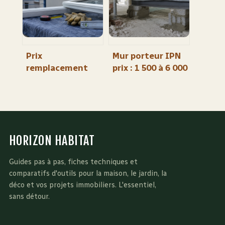
l’inertie
Prix
Mur porteur IPN
remplacement
prix : 1 500 à 6 000
fenêtre : 300 € à 1
€ et les frais à ne
500 € par châssis
pas oublier
et leviers pour
réduire la facture
HORIZON HABITAT
Guides pas à pas, fiches techniques et
comparatifs d'outils pour la maison, le jardin, la
déco et vos projets immobiliers. L'essentiel,
sans détour.