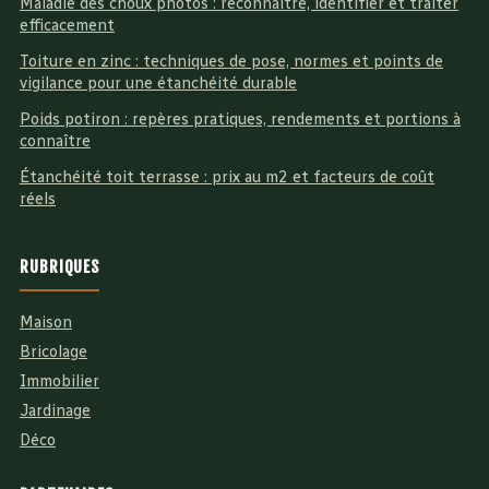
Maladie des choux photos : reconnaître, identifier et traiter
efficacement
Toiture en zinc : techniques de pose, normes et points de
vigilance pour une étanchéité durable
Poids potiron : repères pratiques, rendements et portions à
connaître
Étanchéité toit terrasse : prix au m2 et facteurs de coût
réels
RUBRIQUES
Maison
Bricolage
Immobilier
Jardinage
Déco