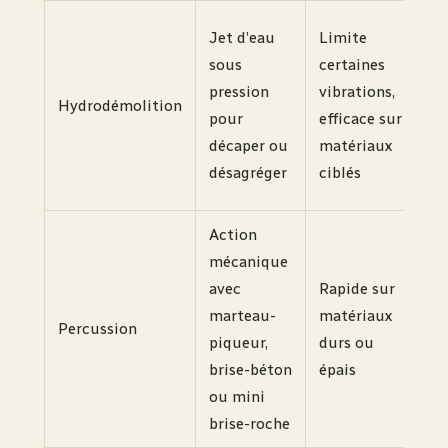
M
Jet d’eau
Limite
l
sous
certaines
é
pression
vibrations,
Hydrodémolition
d
pour
efficace sur
p
décaper ou
matériaux
d
désagréger
ciblés
s
Action
mécanique
B
avec
Rapide sur
v
marteau-
matériaux
r
Percussion
piqueur,
durs ou
d
brise-béton
épais
l
ou mini
v
brise-roche