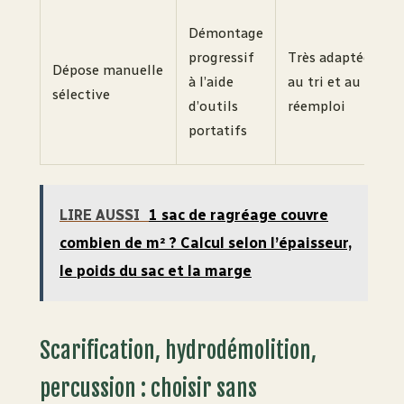
Démontage
d
progressif
Très adaptée
Dépose manuelle
p
à l’aide
au tri et au
sélective
b
d’outils
réemploi
m
portatifs
q
LIRE AUSSI
1 sac de ragréage couvre
combien de m² ? Calcul selon l’épaisseur,
le poids du sac et la marge
Scarification, hydrodémolition,
percussion : choisir sans