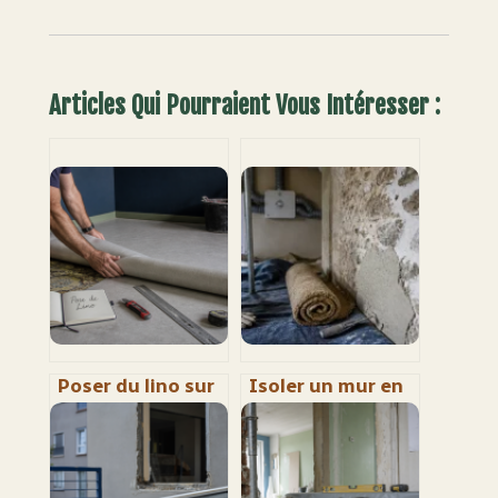
Articles Qui Pourraient Vous Intéresser :
Poser du lino sur
Isoler un mur en
carrelage : 4
pierre : 3
étapes pour un
méthodes pour
sol parfaitement
éviter l’humidité
lisse
et préserver