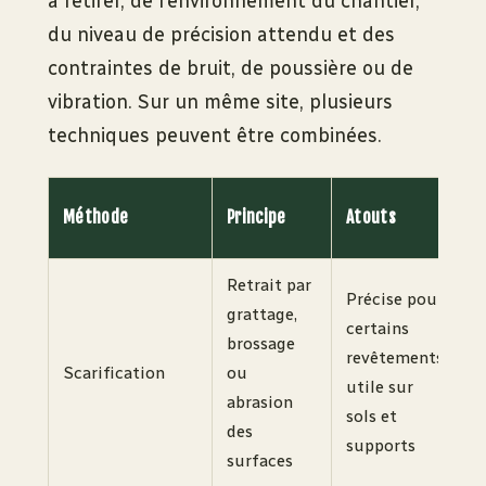
à retirer, de l’environnement du chantier,
du niveau de précision attendu et des
contraintes de bruit, de poussière ou de
vibration. Sur un même site, plusieurs
techniques peuvent être combinées.
P
Méthode
Principe
Atouts
v
Retrait par
Précise pour
grattage,
G
certains
brossage
p
revêtements,
Scarification
ou
c
utile sur
abrasion
o
sols et
des
a
supports
surfaces