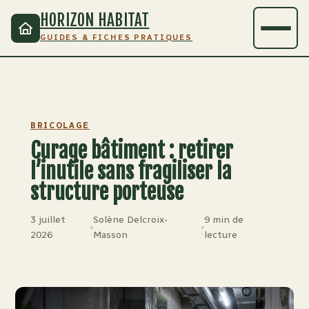
HORIZON HABITAT
GUIDES & FICHES PRATIQUES
BRICOLAGE
Curage bâtiment : retirer
l’inutile sans fragiliser la
structure porteuse
3 juillet
Solène Delcroix-
9 min de
·
·
2026
Masson
lecture