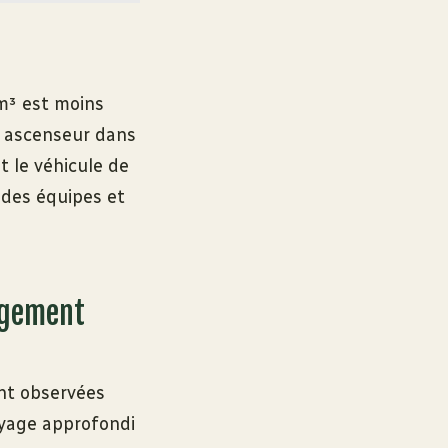
m³ est moins
s ascenseur dans
t le véhicule de
 des équipes et
logement
ont observées
oyage approfondi