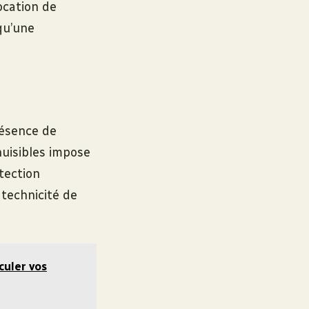
location de
qu’une
résence de
nuisibles impose
tection
 technicité de
culer vos