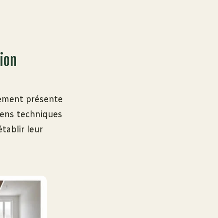
ion
ogement présente
yens techniques
tablir leur