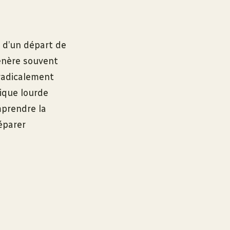
, d’un départ de
énère souvent
 radicalement
nique lourde
mprendre la
éparer