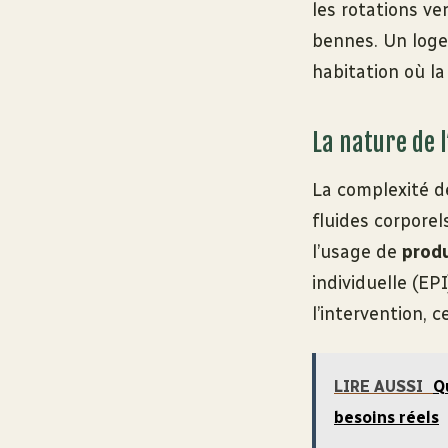
les rotations ve
bennes. Un log
habitation où la
La nature de l
La complexité de
fluides corpore
l’usage de
produ
individuelle (EP
l’intervention, c
LIRE AUSSI
Q
besoins réels