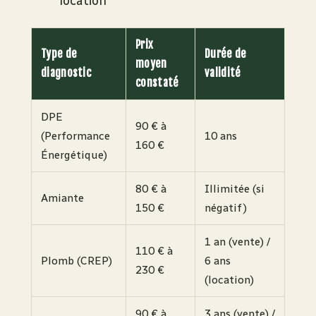
location
Prix
Type de
Durée de
moyen
diagnostic
validité
constaté
DPE
90 € à
(Performance
10 ans
160 €
Énergétique)
80 € à
Illimitée (si
Amiante
150 €
négatif)
1 an (vente) /
110 € à
Plomb (CREP)
6 ans
230 €
(location)
90 € à
3 ans (vente) /