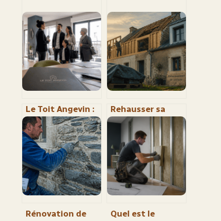
Le Toit Angevin :
Rehausser sa
27 000 logements
toiture : gagnez 1
et 4 étapes pour
mètre de hauteur
réussir votre
habitable sans
dossier
déménager
Rénovation de
Quel est le