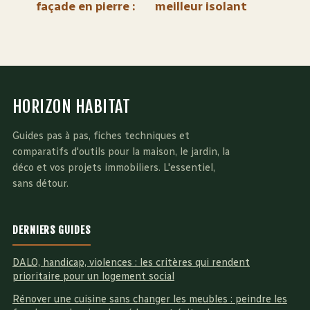
façade en pierre :
meilleur isolant
4 erreurs fatales
phonique ? 5
à éviter pour
matériaux et 4
préserver votre
critères pour un
patrimoine
silence absolu
HORIZON HABITAT
Guides pas à pas, fiches techniques et
comparatifs d'outils pour la maison, le jardin, la
déco et vos projets immobiliers. L'essentiel,
sans détour.
DERNIERS GUIDES
DALO, handicap, violences : les critères qui rendent
prioritaire pour un logement social
Rénover une cuisine sans changer les meubles : peindre les