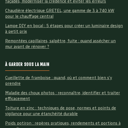
façades, moderniser la crédence et éviter les erreurs
Chaudière électrique GRETEL, une gamme de 3 à 740 kW
pour le chauffage central
Lampe DIY en bocal : 5 étapes pour créer un luminaire design
à petit prix
Remontées capillaires, salpêtre, fuite : quand assécher un
mur avant de rénover ?
À GARDER SOUS LA MAIN
Cueillette de framboise : quand, où et comment bien s’y
prendre
Maladie des choux photos : reconnaître, identifier et traiter
efficacement
Toiture en zinc : techniques de pose, normes et points de
vigilance pour une étanchéité durable
Poids potiron : repères pratiques, rendements et portions à