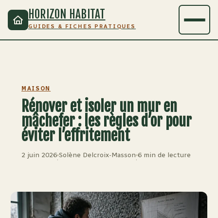
HORIZON HABITAT
GUIDES & FICHES PRATIQUES
MAISON
Rénover et isoler un mur en
mâchefer : les règles d’or pour
éviter l’effritement
2 juin 2026
Solène Delcroix-Masson
6 min de lecture
·
·